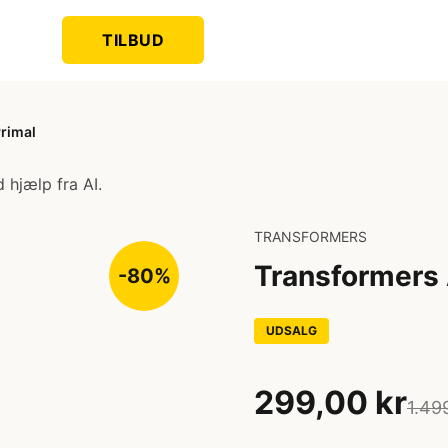
TILBUD
rimal
 hjælp fra AI.
TRANSFORMERS
Transformers 
-80%
UDSALG
299,00 kr
1.49