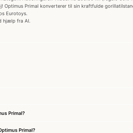
Optimus Primal konverterer til sin kraftfulde gorillatilst
os Eurotoys.
 hjælp fra AI.
mus Primal?
Optimus Primal?