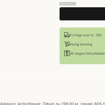
Fri fragt over kr. 799
Hurtig levering
30 dages fortrydelsesr
tegori: Actionfigurer. Tilbud: nu 299.00 kr. (regalo 80% fra