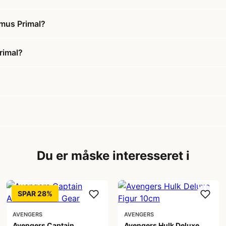
imus Primal?
rimal?
Du er måske interesseret i
SPAR 28%
AVENGERS
AVENGERS
Avengers Captain
Avengers Hulk Deluxe