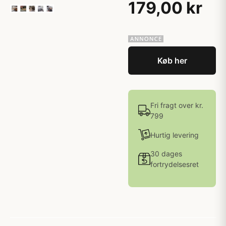
179,00 kr
Køb her
Fri fragt over kr.
799
Hurtig levering
30 dages
fortrydelsesret