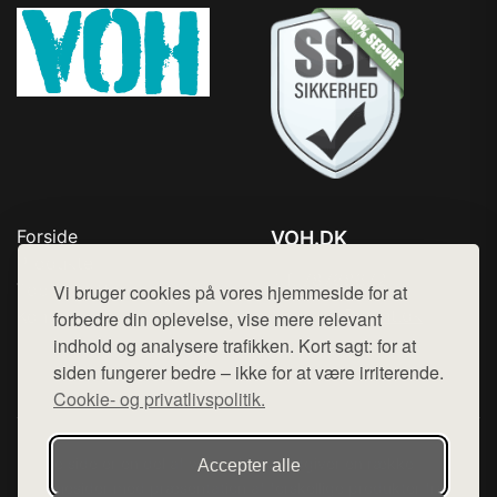
Forside
VOH.DK
Produkter
Tlf. 78768672
Top Rabatter
Vi bruger cookies på vores hjemmeside for at
Mail:
hej@want.dk
Kontakt
forbedre din oplevelse, vise mere relevant
indhold og analysere trafikken. Kort sagt: for at
Cookie- og privatlivspolitik
siden fungerer bedre – ikke for at være irriterende.
Cookie- og privatlivspolitik.
Denne side er en del af want.dk, der udgiver en række
Accepter alle
hjemmesider med præsentation af forskellige produkter fra