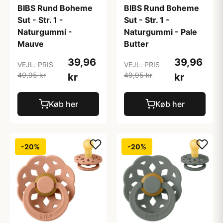
BIBS Rund Boheme
BIBS Rund Boheme
Sut - Str. 1 -
Sut - Str. 1 -
Naturgummi -
Naturgummi - Pale
Mauve
Butter
39,96
39,96
VEJL. PRIS
VEJL. PRIS
49,95 kr
49,95 kr
kr
kr
Køb her
Køb her
-20%
-20%