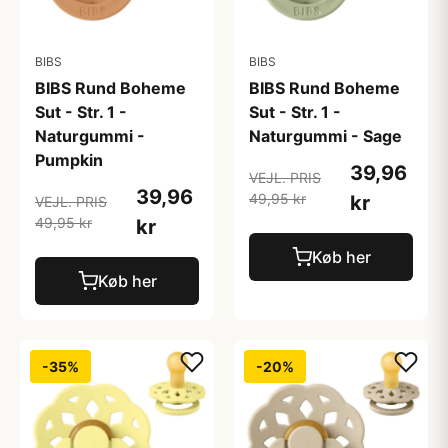
BIBS
BIBS
BIBS Rund Boheme
BIBS Rund Boheme
Sut - Str. 1 -
Sut - Str. 1 -
Naturgummi -
Naturgummi - Sage
Pumpkin
39,96
VEJL. PRIS
39,96
49,95 kr
kr
VEJL. PRIS
49,95 kr
kr
Køb her
Køb her
-35%
-20%