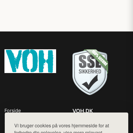
Forside
VOH.DK
Produkter
Tlf. 78768672
Top Rabatter
Vi bruger cookies på vores hjemmeside for at
Mail:
hej@want.dk
Kontakt
forbedre din oplevelse, vise mere relevant