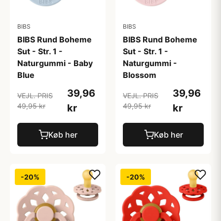
BIBS
BIBS
BIBS Rund Boheme
BIBS Rund Boheme
Sut - Str. 1 -
Sut - Str. 1 -
Naturgummi - Baby
Naturgummi -
Blue
Blossom
39,96
39,96
VEJL. PRIS
VEJL. PRIS
49,95 kr
49,95 kr
kr
kr
Køb her
Køb her
-20%
-20%