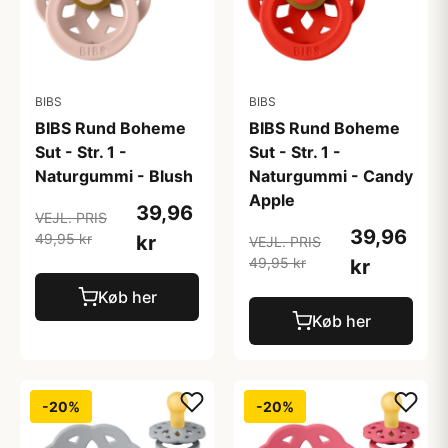
BIBS
BIBS
BIBS Rund Boheme
BIBS Rund Boheme
Sut - Str. 1 -
Sut - Str. 1 -
Naturgummi - Blush
Naturgummi - Candy
Apple
39,96
VEJL. PRIS
39,96
49,95 kr
kr
VEJL. PRIS
49,95 kr
kr
Køb her
Køb her
-20%
-20%