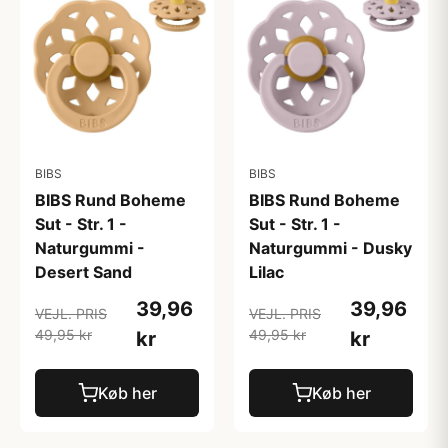
BIBS
BIBS
BIBS Rund Boheme
BIBS Rund Boheme
Sut - Str. 1 -
Sut - Str. 1 -
Naturgummi -
Naturgummi - Dusky
Desert Sand
Lilac
39,96
39,96
VEJL. PRIS
VEJL. PRIS
49,95 kr
49,95 kr
kr
kr
Køb her
Køb her