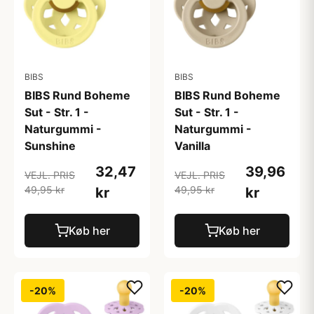
BIBS
BIBS
BIBS Rund Boheme
BIBS Rund Boheme
Sut - Str. 1 -
Sut - Str. 1 -
Naturgummi -
Naturgummi -
Sunshine
Vanilla
32,47
39,96
VEJL. PRIS
VEJL. PRIS
49,95 kr
49,95 kr
kr
kr
Køb her
Køb her
-20%
-20%