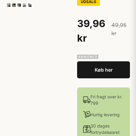
UDSALG
39,96
49,95
kr
kr
Køb her
Fri fragt over kr.
799
Hurtig levering
30 dages
fortrydelsesret