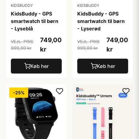
KIDSBUDDY
KIDSBUDDY
KidsBuddy - GPS
KidsBuddy - GPS
smartwatch til børn
smartwatch til børn
- Lyseblå
- Lyserød
749,00
749,00
VEJL. PRIS
VEJL. PRIS
999,00 kr
999,00 kr
kr
kr
Køb her
Køb her
-25%