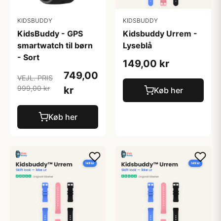
KIDSBUDDY
KIDSBUDDY
KidsBuddy - GPS
Kidsbuddy Urrem -
smartwatch til børn
Lyseblå
- Sort
149,00 kr
749,00
VEJL. PRIS
999,00 kr
kr
Køb her
Køb her