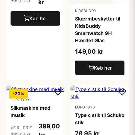
899,00 kr
kr
KIDSBUDDY
Køb her
Skærmbeskytter til
KidsBuddy
Smartwatch 9H
Hærdet Glas
149,00 kr
Køb her
-20%
EUROTOYS
Slikmaskine med
EUROTOYS
musik
Type c stik til Schuko
stik
399,00
VEJL. PRIS
79,95 kr
499,00 kr