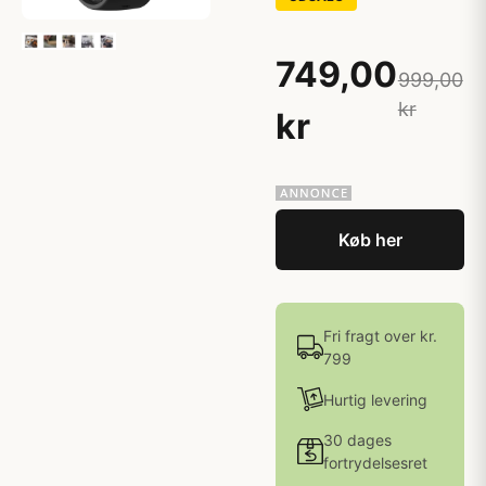
749,00
999,00
kr
kr
Køb her
Fri fragt over kr.
799
Hurtig levering
30 dages
fortrydelsesret