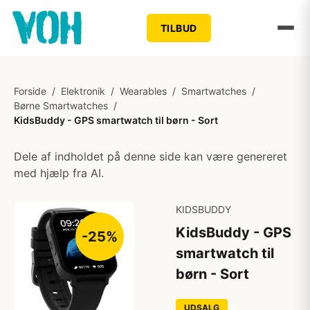
TILBUD
Forside
/
Elektronik
/
Wearables
/
Smartwatches
/
Børne Smartwatches
/
KidsBuddy - GPS smartwatch til børn - Sort
Dele af indholdet på denne side kan være genereret
med hjælp fra AI.
KIDSBUDDY
KidsBuddy - GPS
-25%
smartwatch til
børn - Sort
UDSALG