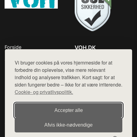
Forside
VOH.DK
Produkter
Tlf. 78768672
Top Rabatter
Vi bruger cookies på vores hjemmeside for at
Mail:
hej@want.dk
Kontakt
forbedre din oplevelse, vise mere relevant
indhold og analysere trafikken. Kort sagt: for at
Cookie- og privatlivspolitik
siden fungerer bedre – ikke for at være irriterende.
Cookie- og privatlivspolitik.
Denne side er en del af want.dk, der udgiver en række
Accepter alle
hjemmesider med præsentation af forskellige produkter fra
diverse webshops. Der sælges ikke varer fra denne side - vi
Afvis ikke‑nødvendige
henviser til de shops, som sælger varen. Vi har heller ikke
varerne på lager.