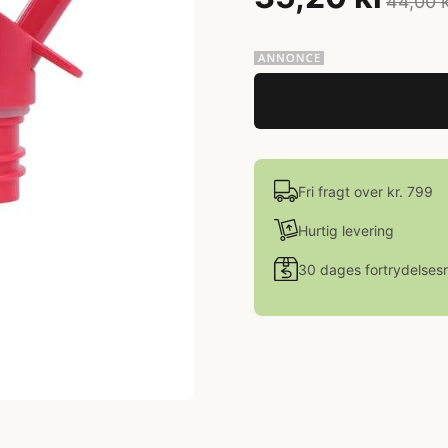
44,00 
Fri fragt over kr. 799
Hurtig levering
30 dages fortrydelsesr