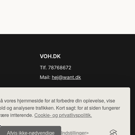
VOH.DK
Tlf. 78768672
Mail:
hej@want.dk
Cookie- og privatlivspolitik
å vores hjemmeside for at forbedre din oplevelse, vise
ld og analysere trafikken. Kort sagt: for at siden fungerer
være irriterende.
Cookie- og privatlivspolitik.
r sælges ikke varer fra denne side - vi henviser til de shops,
Afvis ikke‑nødvendige
Indstillinger