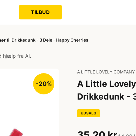
TILBUD
ør til Drikkedunk - 3 Dele - Happy Cherries
 hjælp fra AI.
A LITTLE LOVELY COMPANY
A Little Lovel
-20%
Drikkedunk - 
UDSALG
35,20 kr