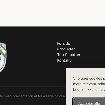
Forside
Produkter
Top Rabatter
Kontakt
Vi bruger cookies p
mere relevant indho
bedre – ikke for at 
r med præsentation af forskellige produkter fra diverse webshops. De
Accepter alle