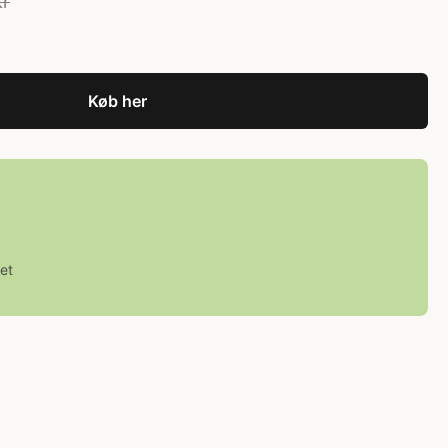
kr
Køb her
et