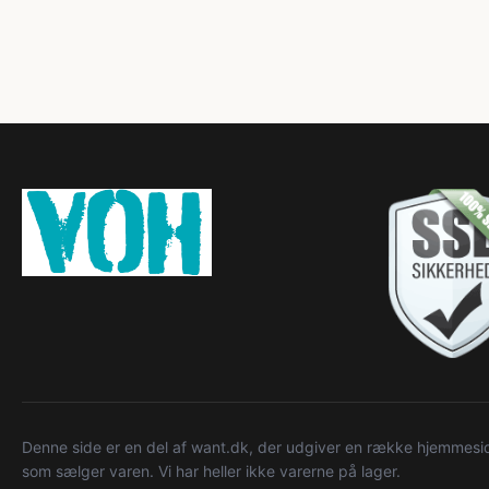
Denne side er en del af want.dk, der udgiver en række hjemmeside
som sælger varen. Vi har heller ikke varerne på lager.