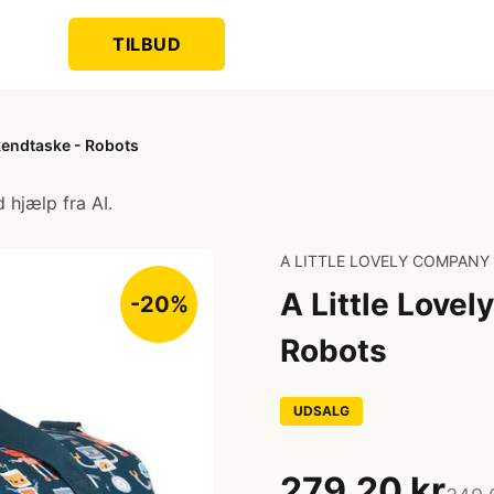
TILBUD
kendtaske - Robots
 hjælp fra AI.
A LITTLE LOVELY COMPANY
A Little Love
-20%
Robots
UDSALG
279,20 kr