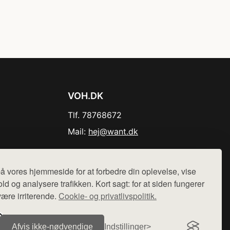
VOH.DK
Tlf. 78768672
Mail:
hej@want.dk
Cookie- og privatlivspolitik
å vores hjemmeside for at forbedre din oplevelse, vise
ld og analysere trafikken. Kort sagt: for at siden fungerer
være irriterende.
Cookie- og privatlivspolitik.
r sælges ikke varer fra denne side - vi henviser til de shops,
Afvis ikke‑nødvendige
Indstillinger