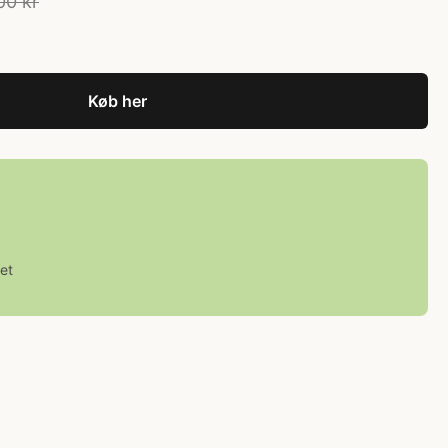
00 kr
Køb her
et