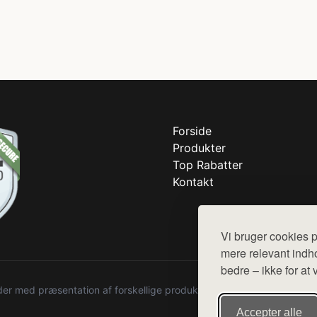
Forside
Produkter
Top Rabatter
Kontakt
Vi bruger cookies p
mere relevant indho
bedre – ikke for at 
r med præsentation af forskellige produkter fra diverse webshops. De
Accepter alle