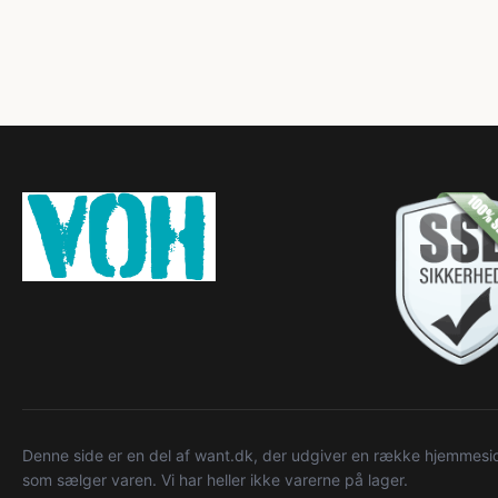
Denne side er en del af want.dk, der udgiver en række hjemmeside
som sælger varen. Vi har heller ikke varerne på lager.