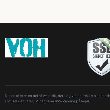
Denne side er en del af want.dk, der udgiver en række hjemmeside
som sælger varen. Vi har heller ikke varerne på lager.