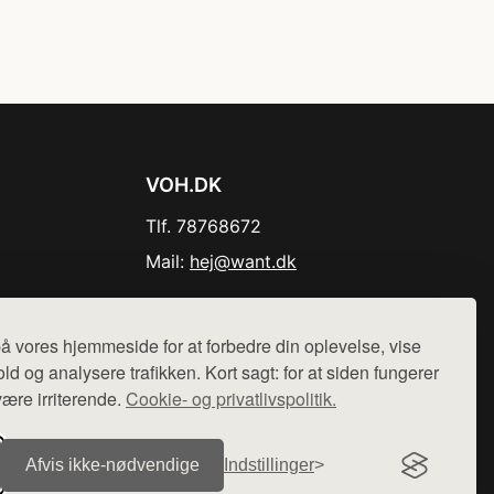
VOH.DK
Tlf. 78768672
Mail:
hej@want.dk
Cookie- og privatlivspolitik
å vores hjemmeside for at forbedre din oplevelse, vise
ld og analysere trafikken. Kort sagt: for at siden fungerer
være irriterende.
Cookie- og privatlivspolitik.
r sælges ikke varer fra denne side - vi henviser til de shops,
Afvis ikke‑nødvendige
Indstillinger