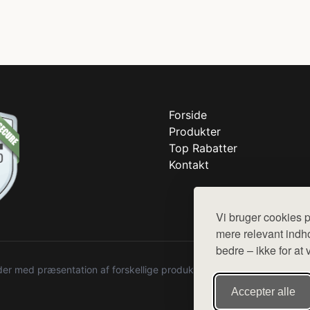
Forside
Produkter
Top Rabatter
Kontakt
Vi bruger cookies p
mere relevant indho
bedre – ikke for at 
r med præsentation af forskellige produkter fra diverse webshops. De
Accepter alle