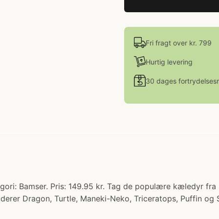
Fri fragt over kr. 799
Hurtig levering
30 dages fortrydelsesr
ori: Bamser. Pris: 149.95 kr. Tag de populære kæledyr fra
kluderer Dragon, Turtle, Maneki-Neko, Triceratops, Puffin og