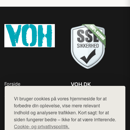
Forside
VOH.DK
Produkter
Tlf. 78768672
Top Rabatter
Vi bruger cookies på vores hjemmeside for at
Mail:
hej@want.dk
Kontakt
forbedre din oplevelse, vise mere relevant
indhold og analysere trafikken. Kort sagt: for at
Cookie- og privatlivspolitik
siden fungerer bedre – ikke for at være irriterende.
Cookie- og privatlivspolitik.