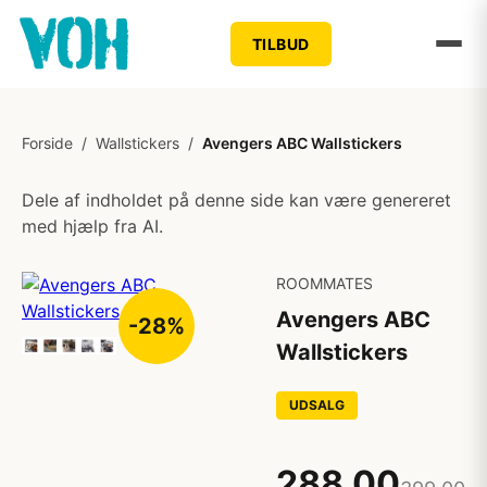
TILBUD
Forside
/
Wallstickers
/
Avengers ABC Wallstickers
Dele af indholdet på denne side kan være genereret
med hjælp fra AI.
ROOMMATES
Avengers ABC
-28%
Wallstickers
UDSALG
288,00