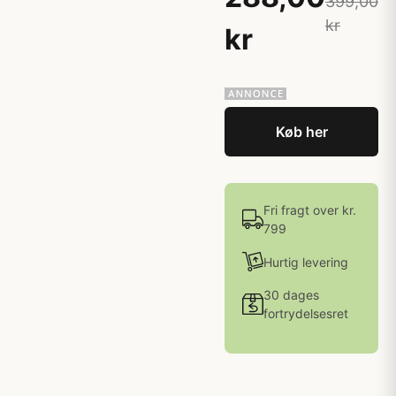
399,00
kr
kr
Køb her
Fri fragt over kr.
799
Hurtig levering
30 dages
fortrydelsesret