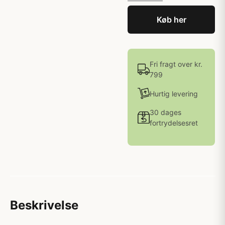
Køb her
Fri fragt over kr.
799
Hurtig levering
30 dages
fortrydelsesret
Beskrivelse