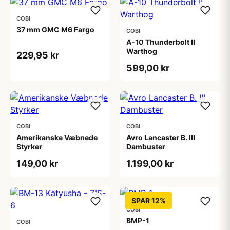
COBI
37 mm GMC M6 Fargo
COBI
A-10 Thunderbolt II
Warthog
229,95 kr
599,00 kr
COBI
COBI
Amerikanske Væbnede
Avro Lancaster B. III
Styrker
Dambuster
149,00 kr
1.199,00 kr
SPAR 12%
COBI
BMP-1
COBI