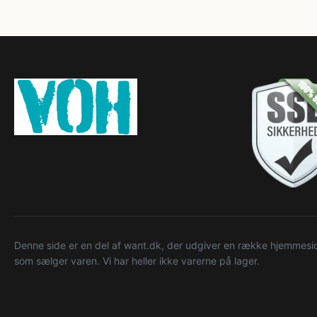
Denne side er en del af want.dk, der udgiver en række hjemmeside
som sælger varen. Vi har heller ikke varerne på lager.