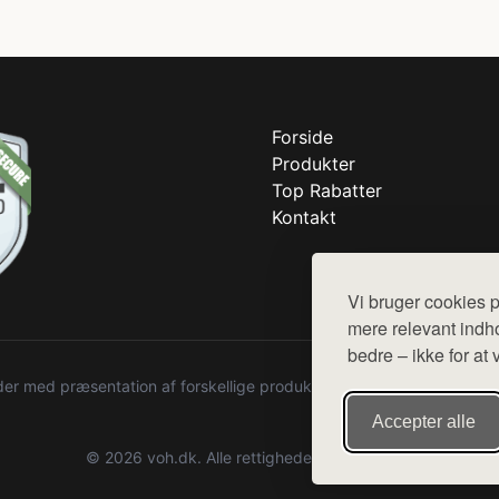
Forside
Produkter
Top Rabatter
Kontakt
Vi bruger cookies p
mere relevant indho
bedre – ikke for at 
r med præsentation af forskellige produkter fra diverse webshops. De
Accepter alle
© 2026 voh.dk. Alle rettigheder forbeholdes.