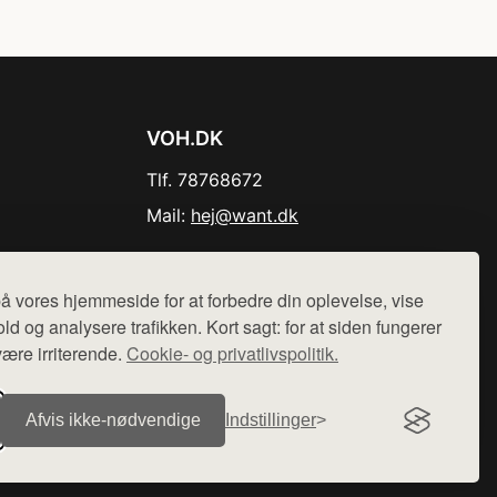
VOH.DK
Tlf. 78768672
Mail:
hej@want.dk
Cookie- og privatlivspolitik
å vores hjemmeside for at forbedre din oplevelse, vise
ld og analysere trafikken. Kort sagt: for at siden fungerer
være irriterende.
Cookie- og privatlivspolitik.
r sælges ikke varer fra denne side - vi henviser til de shops,
Afvis ikke‑nødvendige
Indstillinger