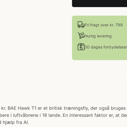
Fri fragt over kr. 799
Hurtig levering
30 dages fortrydelsesr
. BAE Hawk T1 er et britisk træningsfly, der også bruges som
bere i luftvåbnene i 18 lande. En interessant faktor er, at
 hjælp fra AI.