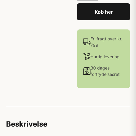
Køb her
Fri fragt over kr.
799
Hurtig levering
30 dages
fortrydelsesret
Beskrivelse