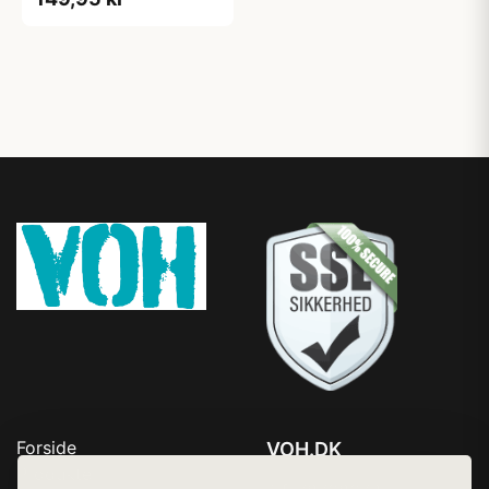
Forside
VOH.DK
Produkter