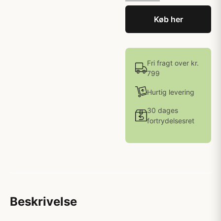
Køb her
Fri fragt over kr.
799
Hurtig levering
30 dages
fortrydelsesret
Beskrivelse