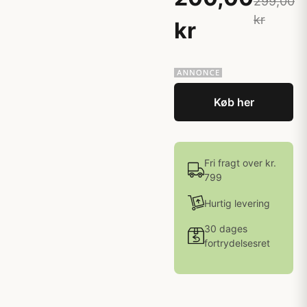
299,00
kr
kr
Køb her
Fri fragt over kr.
799
Hurtig levering
30 dages
fortrydelsesret