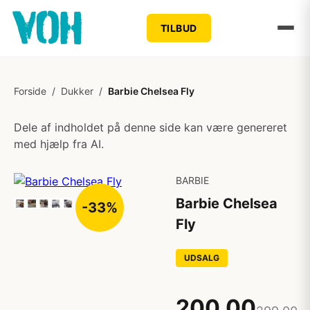
TILBUD
Forside
/
Dukker
/
Barbie Chelsea Fly
Dele af indholdet på denne side kan være genereret
med hjælp fra AI.
BARBIE
Barbie Chelsea
-33%
Fly
UDSALG
200,00