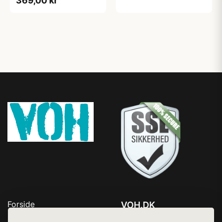
369,00 kr
Forside
VOH.DK
Produkter