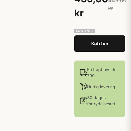
449,00
kr
kr
Køb her
Fri fragt over kr.
799
Hurtig levering
30 dages
fortrydelsesret