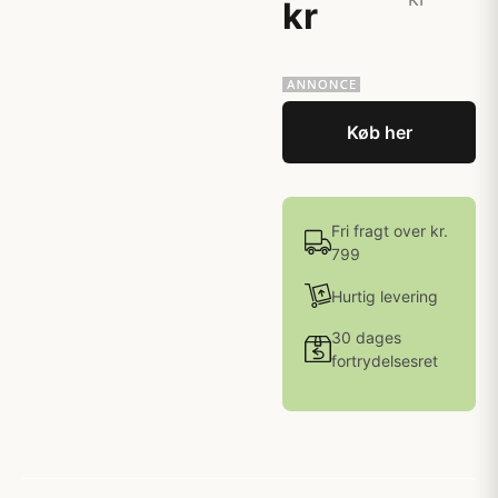
kr
Køb her
Fri fragt over kr.
799
Hurtig levering
30 dages
fortrydelsesret