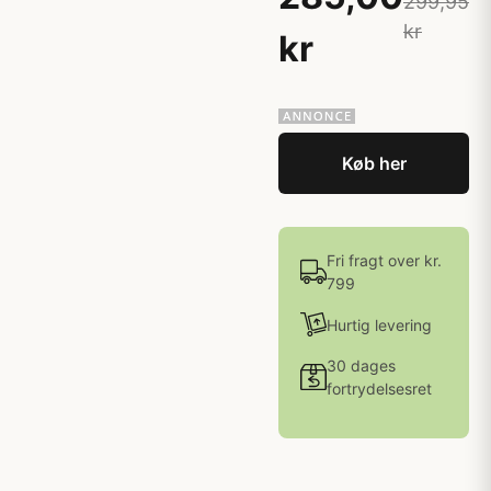
299,95
kr
kr
Køb her
Fri fragt over kr.
799
Hurtig levering
30 dages
fortrydelsesret