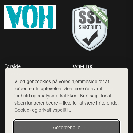
Forside
VOH.DK
Produkter
Tlf. 78768672
Top Rabatter
Vi bruger cookies på vores hjemmeside for at
Mail:
hej@want.dk
Kontakt
forbedre din oplevelse, vise mere relevant
indhold og analysere trafikken. Kort sagt: for at
Cookie- og privatlivspolitik
siden fungerer bedre – ikke for at være irriterende.
Cookie- og privatlivspolitik.
Denne side er en del af want.dk, der udgiver en række
Accepter alle