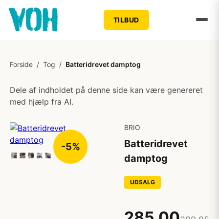
TILBUD
Forside
/
Tog
/
Batteridrevet damptog
Dele af indholdet på denne side kan være genereret
med hjælp fra AI.
BRIO
Batteridrevet
-5%
damptog
UDSALG
285,00