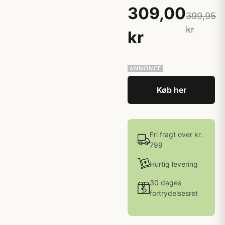
309,00
399,95
kr
kr
Køb her
Fri fragt over kr.
799
Hurtig levering
30 dages
fortrydelsesret