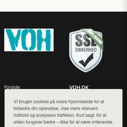
Forside
VOH.DK
Produkter
Tlf. 78768672
Top Rabatter
Vi bruger cookies på vores hjemmeside for at
Mail:
hej@want.dk
Kontakt
forbedre din oplevelse, vise mere relevant
indhold og analysere trafikken. Kort sagt: for at
Cookie- og privatlivspolitik
siden fungerer bedre – ikke for at være irriterende.