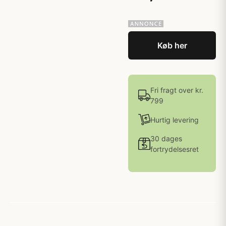
Køb her
Fri fragt over kr.
799
Hurtig levering
30 dages
fortrydelsesret