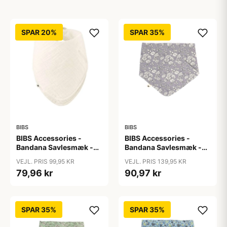
SPAR 20%
SPAR 35%
BIBS
BIBS
BIBS Accessories -
BIBS Accessories -
Bandana Savlesmæk -
Bandana Savlesmæk -
Ivory
Liberty - Capel/Fossil
VEJL. PRIS 99,95 KR
VEJL. PRIS 139,95 KR
Grey
79,96 kr
90,97 kr
SPAR 35%
SPAR 35%