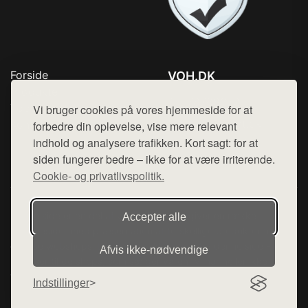
Forside
VOH.DK
Produkter
Tlf. 78768672
Top Rabatter
Vi bruger cookies på vores hjemmeside for at
Mail:
hej@want.dk
Kontakt
forbedre din oplevelse, vise mere relevant
indhold og analysere trafikken. Kort sagt: for at
Cookie- og privatlivspolitik
siden fungerer bedre – ikke for at være irriterende.
Cookie- og privatlivspolitik.
Denne side er en del af want.dk, der udgiver en række
Accepter alle
hjemmesider med præsentation af forskellige produkter fra
diverse webshops. Der sælges ikke varer fra denne side - vi
Afvis ikke‑nødvendige
henviser til de shops, som sælger varen. Vi har heller ikke
varerne på lager.
Indstillinger
© 2026 voh.dk. Alle rettigheder forbeholdes.