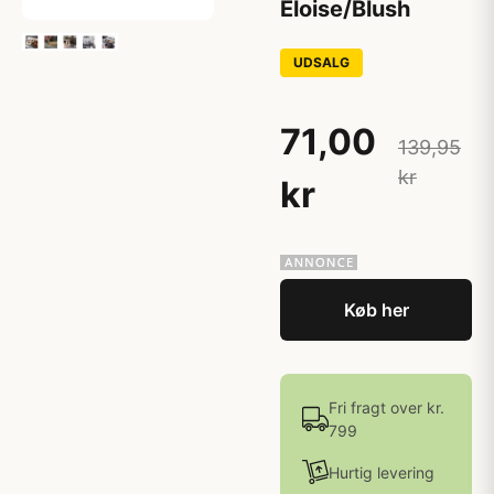
Eloise/Blush
UDSALG
71,00
139,95
kr
kr
Køb her
Fri fragt over kr.
799
Hurtig levering