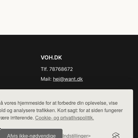
VOH.DK
Tlf. 78768672
Mail:
hej@want.dk
Cookie- og privatlivspolitik
å vores hjemmeside for at forbedre din oplevelse, vise
ld og analysere trafikken. Kort sagt: for at siden fungerer
være irriterende.
Cookie- og privatlivspolitik.
r sælges ikke varer fra denne side - vi henviser til de shops,
Afvis ikke‑nødvendige
Indstillinger