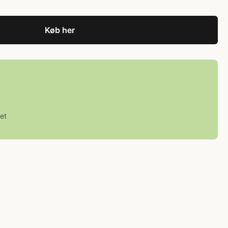
Køb her
et