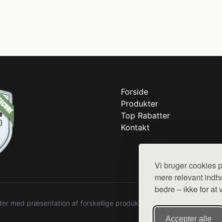
Forside
Produkter
Top Rabatter
Kontakt
Vi bruger cookies p
mere relevant indho
bedre – ikke for at 
r med præsentation af forskellige produkter fra diverse webshops. De
Accepter alle