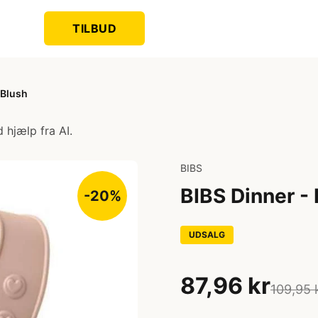
TILBUD
 Blush
 hjælp fra AI.
BIBS
BIBS Dinner -
-20%
UDSALG
87,96 kr
109,95 