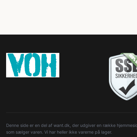
Denne side er en del af want.dk, der udgiver en række hjemmeside
som sælger varen. Vi har heller ikke varerne på lager.