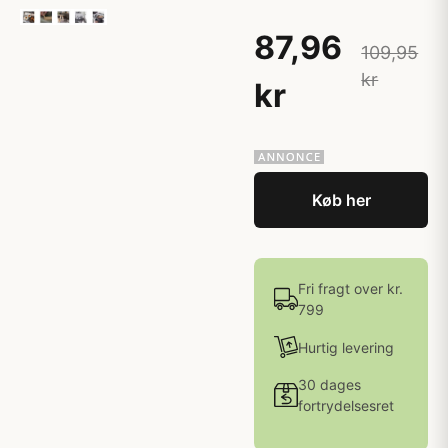
87,96
109,95
kr
kr
Køb her
Fri fragt over kr.
799
Hurtig levering
30 dages
fortrydelsesret