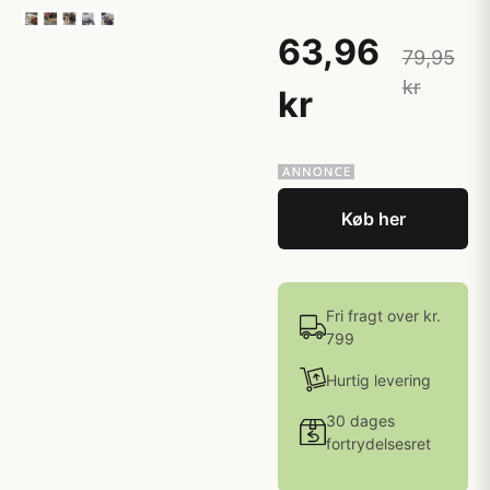
63,96
79,95
kr
kr
Køb her
Fri fragt over kr.
799
Hurtig levering
30 dages
fortrydelsesret