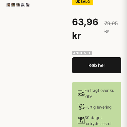
UDSALG
63,96
79,95
kr
kr
Køb her
Fri fragt over kr.
799
Hurtig levering
30 dages
fortrydelsesret