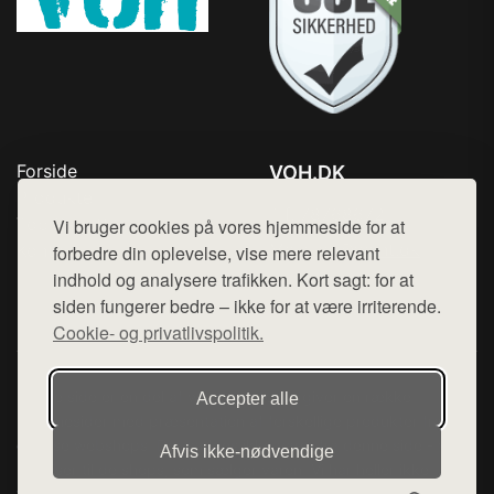
Forside
VOH.DK
Produkter
Tlf. 78768672
Top Rabatter
Vi bruger cookies på vores hjemmeside for at
Mail:
hej@want.dk
Kontakt
forbedre din oplevelse, vise mere relevant
indhold og analysere trafikken. Kort sagt: for at
Cookie- og privatlivspolitik
siden fungerer bedre – ikke for at være irriterende.
Cookie- og privatlivspolitik.
Denne side er en del af want.dk, der udgiver en række
Accepter alle
hjemmesider med præsentation af forskellige produkter fra
diverse webshops. Der sælges ikke varer fra denne side - vi
Afvis ikke‑nødvendige
henviser til de shops, som sælger varen. Vi har heller ikke
varerne på lager.