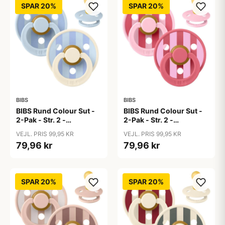
SPAR 20%
SPAR 20%
BIBS
BIBS
BIBS Rund Colour Sut -
BIBS Rund Colour Sut -
2-Pak - Str. 2 -
2-Pak - Str. 2 -
Naturgummi - Block
Naturgummi - Block
VEJL. PRIS 99,95 KR
VEJL. PRIS 99,95 KR
Studio - Baby Blue/Dusty
Studio - Baby Pink/Coral
79,96 kr
79,96 kr
Blue Mix
Mix
SPAR 20%
SPAR 20%