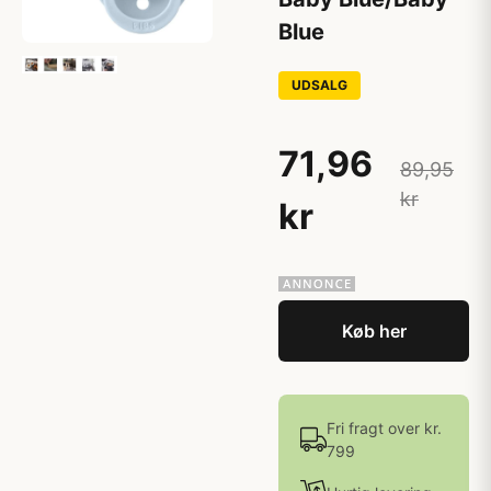
Blue
UDSALG
71,96
89,95
kr
kr
Køb her
Fri fragt over kr.
799