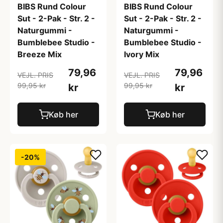
BIBS Rund Colour
BIBS Rund Colour
Sut - 2-Pak - Str. 2 -
Sut - 2-Pak - Str. 2 -
Naturgummi -
Naturgummi -
Bumblebee Studio -
Bumblebee Studio -
Breeze Mix
Ivory Mix
79,96
79,96
VEJL. PRIS
VEJL. PRIS
99,95 kr
99,95 kr
kr
kr
Køb her
Køb her
-20%