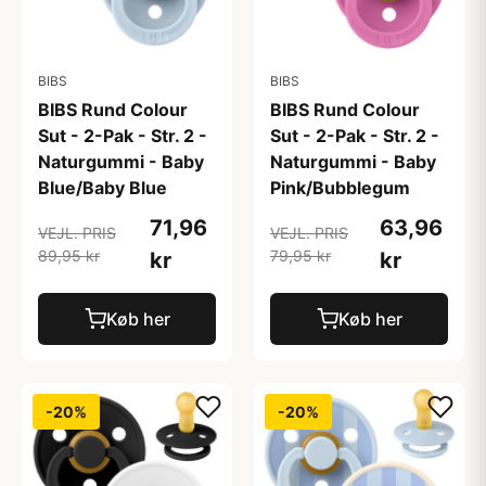
BIBS
BIBS
BIBS Rund Colour
BIBS Rund Colour
Sut - 2-Pak - Str. 2 -
Sut - 2-Pak - Str. 2 -
Naturgummi - Baby
Naturgummi - Baby
Blue/Baby Blue
Pink/Bubblegum
71,96
63,96
VEJL. PRIS
VEJL. PRIS
89,95 kr
79,95 kr
kr
kr
Køb her
Køb her
-20%
-20%