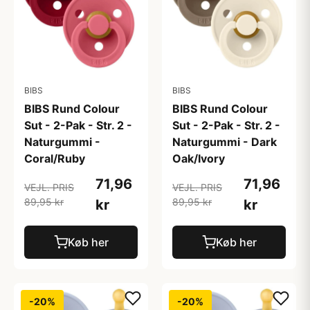
BIBS
BIBS
BIBS Rund Colour
BIBS Rund Colour
Sut - 2-Pak - Str. 2 -
Sut - 2-Pak - Str. 2 -
Naturgummi -
Naturgummi - Dark
Coral/Ruby
Oak/Ivory
71,96
71,96
VEJL. PRIS
VEJL. PRIS
89,95 kr
89,95 kr
kr
kr
Køb her
Køb her
-20%
-20%