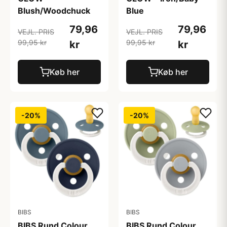
Blush/Woodchuck
Blue
79,96
79,96
VEJL. PRIS
VEJL. PRIS
99,95 kr
99,95 kr
kr
kr
Køb her
Køb her
-20%
-20%
BIBS
BIBS
BIBS Rund Colour
BIBS Rund Colour