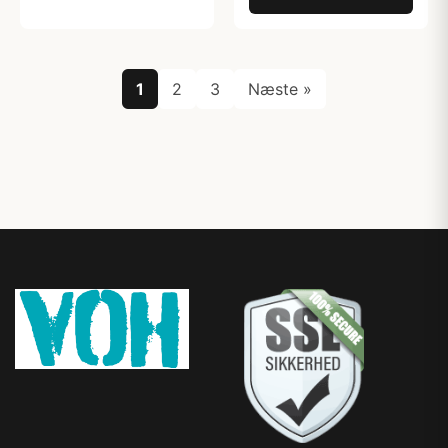
1
2
3
Næste »