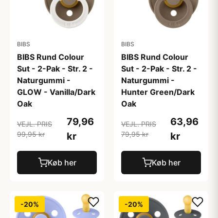
BIBS
BIBS
BIBS Rund Colour
BIBS Rund Colour
Sut - 2-Pak - Str. 2 -
Sut - 2-Pak - Str. 2 -
Naturgummi -
Naturgummi -
GLOW - Vanilla/Dark
Hunter Green/Dark
Oak
Oak
79,96
63,96
VEJL. PRIS
VEJL. PRIS
99,95 kr
79,95 kr
kr
kr
Køb her
Køb her
-20%
-20%