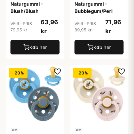
Naturgummi -
Naturgummi -
Blush/Blush
Bubblegum/Peri
63,96
71,96
VEJL. PRIS
VEJL. PRIS
79,95 kr
89,95 kr
kr
kr
Køb her
Køb her
-20%
-20%
BIBS
BIBS