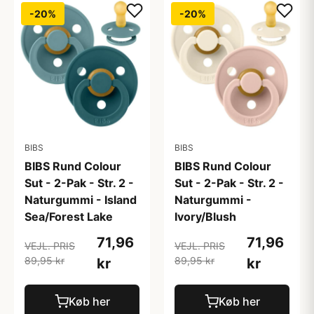
-20%
-20%
BIBS
BIBS
BIBS Rund Colour
BIBS Rund Colour
Sut - 2-Pak - Str. 2 -
Sut - 2-Pak - Str. 2 -
Naturgummi - Island
Naturgummi -
Sea/Forest Lake
Ivory/Blush
71,96
71,96
VEJL. PRIS
VEJL. PRIS
89,95 kr
89,95 kr
kr
kr
Køb her
Køb her