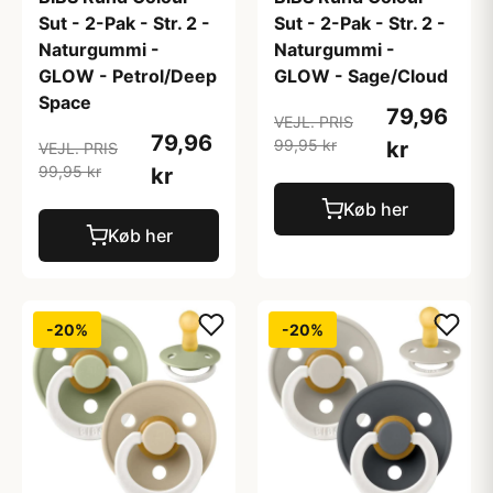
Sut - 2-Pak - Str. 2 -
Sut - 2-Pak - Str. 2 -
Naturgummi -
Naturgummi -
GLOW - Petrol/Deep
GLOW - Sage/Cloud
Space
79,96
VEJL. PRIS
79,96
99,95 kr
kr
VEJL. PRIS
99,95 kr
kr
Køb her
Køb her
-20%
-20%