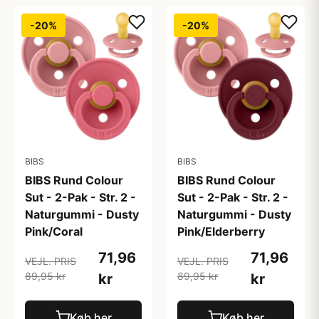
-20%
-20%
BIBS
BIBS
BIBS Rund Colour
BIBS Rund Colour
Sut - 2-Pak - Str. 2 -
Sut - 2-Pak - Str. 2 -
Naturgummi - Dusty
Naturgummi - Dusty
Pink/Coral
Pink/Elderberry
71,96
71,96
VEJL. PRIS
VEJL. PRIS
89,95 kr
89,95 kr
kr
kr
Køb her
Køb her