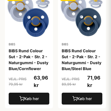
BIBS
BIBS
BIBS Rund Colour
BIBS Rund Colour
Sut - 2-Pak - Str. 2 -
Sut - 2-Pak - Str. 2 -
Naturgummi - Dusty
Naturgummi - Dusty
Blue/Cornflower
Blue/Steel Blue
63,96
71,96
VEJL. PRIS
VEJL. PRIS
79,95 kr
89,95 kr
kr
kr
Køb her
Køb her