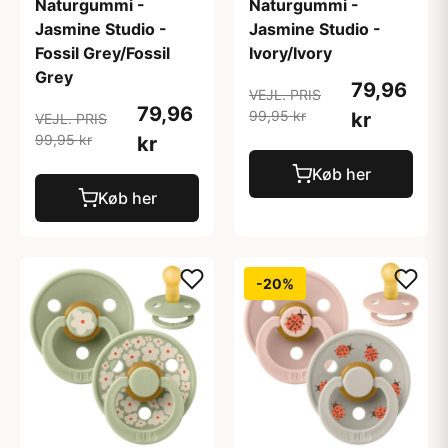
Naturgummi -
Naturgummi -
Jasmine Studio -
Jasmine Studio -
Fossil Grey/Fossil
Ivory/Ivory
Grey
79,96
VEJL. PRIS
79,96
99,95 kr
kr
VEJL. PRIS
99,95 kr
kr
Køb her
Køb her
-20%