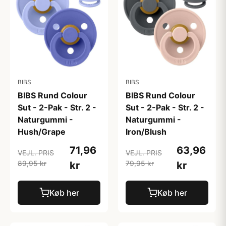
BIBS
BIBS
BIBS Rund Colour
BIBS Rund Colour
Sut - 2-Pak - Str. 2 -
Sut - 2-Pak - Str. 2 -
Naturgummi -
Naturgummi -
Hush/Grape
Iron/Blush
71,96
63,96
VEJL. PRIS
VEJL. PRIS
89,95 kr
79,95 kr
kr
kr
Køb her
Køb her