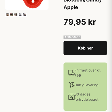
Apple
79,95 kr
Køb her
Fri fragt over kr.
799
Hurtig levering
30 dages
fortrydelsesret