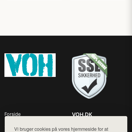
Forside
VOH.DK
Produkter
Tlf. 78768672
Top Rabatter
Vi bruger cookies på vores hjemmeside for at