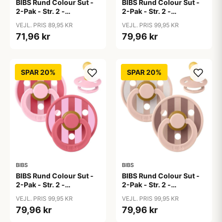
BIBS Rund Colour Sut -
BIBS Rund Colour Sut -
2-Pak - Str. 2 -
2-Pak - Str. 2 -
Naturgummi -
Naturgummi - Block
VEJL. PRIS 89,95 KR
VEJL. PRIS 99,95 KR
Black/White
Studio - Baby Blue/Dusty
71,96 kr
79,96 kr
Blue Mix
SPAR 20%
SPAR 20%
BIBS
BIBS
BIBS Rund Colour Sut -
BIBS Rund Colour Sut -
2-Pak - Str. 2 -
2-Pak - Str. 2 -
Naturgummi - Block
Naturgummi - Block
VEJL. PRIS 99,95 KR
VEJL. PRIS 99,95 KR
Studio - Baby Pink/Coral
Studio - Blush Mix
79,96 kr
79,96 kr
Mix