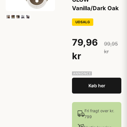
Vanilla/Dark Oak
UDSALG
79,96
99,95
kr
kr
Køb her
Fri fragt over kr.
799