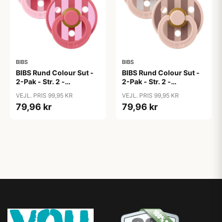
BIBS
BIBS
BIBS Rund Colour Sut -
BIBS Rund Colour Sut -
2-Pak - Str. 2 -
2-Pak - Str. 2 -
Naturgummi - Block
Naturgummi - Block
VEJL. PRIS 99,95 KR
VEJL. PRIS 99,95 KR
Studio - Baby Pink/Coral
Studio - Blush Mix
79,96 kr
79,96 kr
Mix