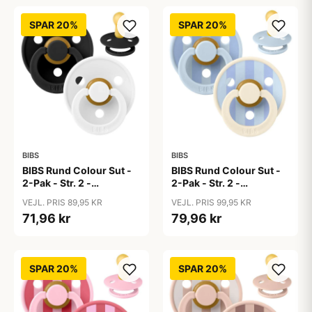
SPAR 20%
SPAR 20%
BIBS
BIBS
BIBS Rund Colour Sut -
BIBS Rund Colour Sut -
2-Pak - Str. 2 -
2-Pak - Str. 2 -
Naturgummi -
Naturgummi - Block
VEJL. PRIS 89,95 KR
VEJL. PRIS 99,95 KR
Black/White
Studio - Baby Blue/Dusty
71,96 kr
79,96 kr
Blue Mix
SPAR 20%
SPAR 20%