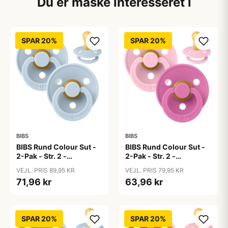
Du er måske interesseret i
SPAR 20%
SPAR 20%
BIBS
BIBS
BIBS Rund Colour Sut -
BIBS Rund Colour Sut -
2-Pak - Str. 2 -
2-Pak - Str. 2 -
Naturgummi - Baby
Naturgummi - Baby
VEJL. PRIS 89,95 KR
VEJL. PRIS 79,95 KR
Blue/Baby Blue
Pink/Bubblegum
71,96 kr
63,96 kr
SPAR 20%
SPAR 20%