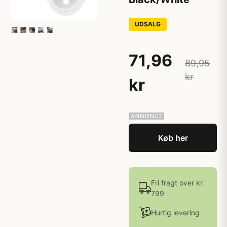
UDSALG
71,96
89,95
kr
kr
Køb her
Fri fragt over kr.
799
Hurtig levering