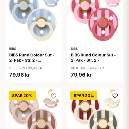
BIBS
BIBS
BIBS Rund Colour Sut -
BIBS Rund Colour Sut -
2-Pak - Str. 2 -
2-Pak - Str. 2 -
Naturgummi - Block
Naturgummi - Block
VEJL. PRIS 99,95 KR
VEJL. PRIS 99,95 KR
Studio - Baby Blue/Dusty
Studio - Baby Pink/Coral
79,96 kr
79,96 kr
Blue Mix
Mix
SPAR 20%
SPAR 20%