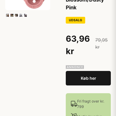
Pink
UDSALG
63,96
79,95
kr
kr
Køb her
Fri fragt over kr.
799