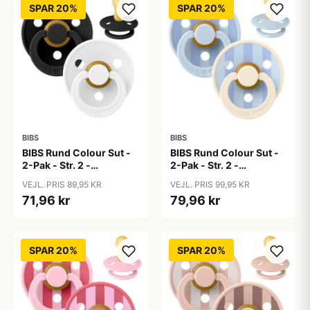
SPAR 20%
SPAR 20%
BIBS
BIBS
BIBS Rund Colour Sut -
BIBS Rund Colour Sut -
2-Pak - Str. 2 -
2-Pak - Str. 2 -
Naturgummi -
Naturgummi - Block
VEJL. PRIS 89,95 KR
VEJL. PRIS 99,95 KR
Black/White
Studio - Baby Blue/Dusty
71,96 kr
79,96 kr
Blue Mix
SPAR 20%
SPAR 20%