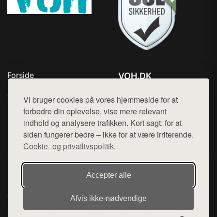
Forside
VOH.DK
Produkter
Tlf. 78768672
Top Rabatter
Vi bruger cookies på vores hjemmeside for at
Mail:
hej@want.dk
Kontakt
forbedre din oplevelse, vise mere relevant
indhold og analysere trafikken. Kort sagt: for at
Cookie- og privatlivspolitik
siden fungerer bedre – ikke for at være irriterende.
Cookie- og privatlivspolitik.
Denne side er en del af want.dk, der udgiver en række
Accepter alle
hjemmesider med præsentation af forskellige produkter fra
diverse webshops. Der sælges ikke varer fra denne side - vi
Afvis ikke‑nødvendige
henviser til de shops, som sælger varen. Vi har heller ikke
varerne på lager.