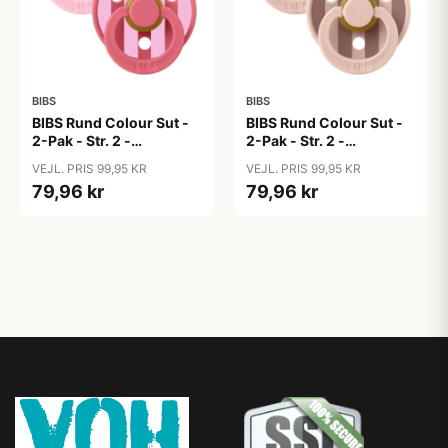
BIBS
BIBS
BIBS Rund Colour Sut -
BIBS Rund Colour Sut -
2-Pak - Str. 2 -
2-Pak - Str. 2 -
Naturgummi - Block
Naturgummi - Block
VEJL. PRIS 99,95 KR
VEJL. PRIS 99,95 KR
Studio - Baby Pink/Coral
Studio - Blush Mix
79,96 kr
79,96 kr
Mix