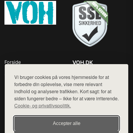
Forside
VOH.DK
Produkter
Tlf. 78768672
Top Rabatter
Vi bruger cookies på vores hjemmeside for at
Mail:
hej@want.dk
Kontakt
forbedre din oplevelse, vise mere relevant
indhold og analysere trafikken. Kort sagt: for at
Cookie- og privatlivspolitik
siden fungerer bedre – ikke for at være irriterende.
Cookie- og privatlivspolitik.
Denne side er en del af want.dk, der udgiver en række
Accepter alle
hjemmesider med præsentation af forskellige produkter fra