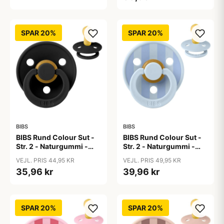
SPAR 20%
SPAR 20%
BIBS
BIBS
BIBS Rund Colour Sut -
BIBS Rund Colour Sut -
Str. 2 - Naturgummi -
Str. 2 - Naturgummi -
Black
Block Studio - Baby
VEJL. PRIS 44,95 KR
VEJL. PRIS 49,95 KR
Blue/Dusty Blue
35,96 kr
39,96 kr
SPAR 20%
SPAR 20%