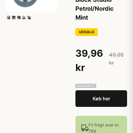
Petrol/Nordic
Mint
UDSALG
39,96
49,95
kr
kr
Køb her
Fri fragt over kr.
799