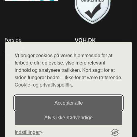
Forside
VOH.DK
Produkter
Tlf. 78768672
Top Rabatter
Vi bruger cookies på vores hjemmeside for at
Mail:
hej@want.dk
Kontakt
forbedre din oplevelse, vise mere relevant
indhold og analysere trafikken. Kort sagt: for at
Cookie- og privatlivspolitik
siden fungerer bedre – ikke for at være irriterende.
Cookie- og privatlivspolitik.
Denne side er en del af want.dk, der udgiver en række
Accepter alle
hjemmesider med præsentation af forskellige produkter fra
diverse webshops. Der sælges ikke varer fra denne side - vi
Afvis ikke‑nødvendige
henviser til de shops, som sælger varen. Vi har heller ikke
varerne på lager.
Indstillinger