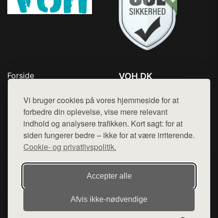
Forside
VOH.DK
Produkter
Tlf. 78768672
Top Rabatter
Vi bruger cookies på vores hjemmeside for at
Mail:
hej@want.dk
Kontakt
forbedre din oplevelse, vise mere relevant
indhold og analysere trafikken. Kort sagt: for at
Cookie- og privatlivspolitik
siden fungerer bedre – ikke for at være irriterende.
Cookie- og privatlivspolitik.
Denne side er en del af want.dk, der udgiver en række
Accepter alle
hjemmesider med præsentation af forskellige produkter fra
diverse webshops. Der sælges ikke varer fra denne side - vi
Afvis ikke‑nødvendige
henviser til de shops, som sælger varen. Vi har heller ikke
varerne på lager.