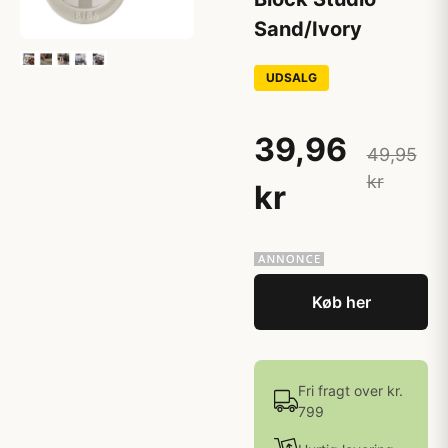
Sand/Ivory
UDSALG
39,96
49,95
kr
kr
Køb her
Fri fragt over kr.
799