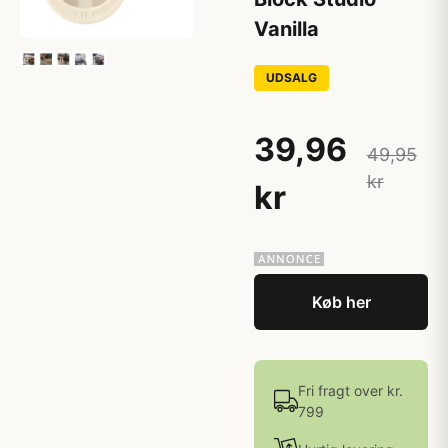
Vanilla
UDSALG
39,96
49,95
kr
kr
Køb her
Fri fragt over kr.
799