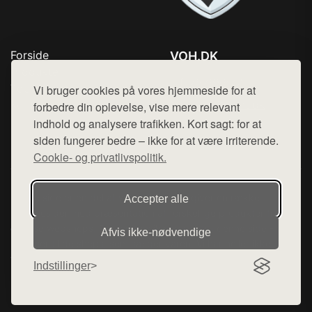
Forside
VOH.DK
Produkter
Tlf. 78768672
Top Rabatter
Vi bruger cookies på vores hjemmeside for at
Mail:
hej@want.dk
Kontakt
forbedre din oplevelse, vise mere relevant
indhold og analysere trafikken. Kort sagt: for at
Cookie- og privatlivspolitik
siden fungerer bedre – ikke for at være irriterende.
Cookie- og privatlivspolitik.
Denne side er en del af want.dk, der udgiver en række
Accepter alle
hjemmesider med præsentation af forskellige produkter fra
diverse webshops. Der sælges ikke varer fra denne side - vi
Afvis ikke‑nødvendige
henviser til de shops, som sælger varen. Vi har heller ikke
varerne på lager.
Indstillinger
© 2026 voh.dk. Alle rettigheder forbeholdes.