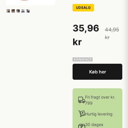
UDSALG
35,96
44,95
kr
kr
Køb her
Fri fragt over kr.
799
Hurtig levering
30 dages