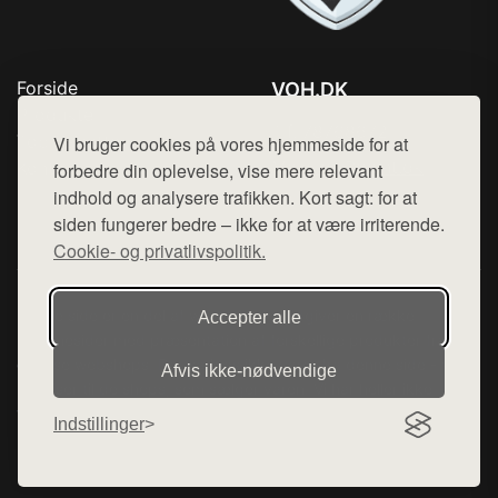
Forside
VOH.DK
Produkter
Tlf. 78768672
Top Rabatter
Vi bruger cookies på vores hjemmeside for at
Mail:
hej@want.dk
Kontakt
forbedre din oplevelse, vise mere relevant
indhold og analysere trafikken. Kort sagt: for at
Cookie- og privatlivspolitik
siden fungerer bedre – ikke for at være irriterende.
Cookie- og privatlivspolitik.
Denne side er en del af want.dk, der udgiver en række
Accepter alle
hjemmesider med præsentation af forskellige produkter fra
diverse webshops. Der sælges ikke varer fra denne side - vi
Afvis ikke‑nødvendige
henviser til de shops, som sælger varen. Vi har heller ikke
varerne på lager.
Indstillinger
© 2026 voh.dk. Alle rettigheder forbeholdes.