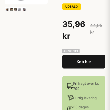
UDSALG
35,96
44,95
kr
kr
Køb her
Fri fragt over kr.
799
Hurtig levering
30 dages