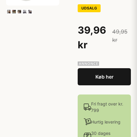
UDSALG
39,96
49,95
kr
kr
Køb her
Fri fragt over kr.
799
Hurtig levering
30 dages