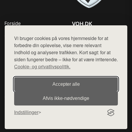
Forside
VOH.DK
Produkter
Tlf. 78768672
Top Rabatter
Vi bruger cookies på vores hjemmeside for at
Mail:
hej@want.dk
Kontakt
forbedre din oplevelse, vise mere relevant
indhold og analysere trafikken. Kort sagt: for at
Cookie- og privatlivspolitik
siden fungerer bedre – ikke for at være irriterende.
Cookie- og privatlivspolitik.
Denne side er en del af want.dk, der udgiver en række
Accepter alle
hjemmesider med præsentation af forskellige produkter fra
diverse webshops. Der sælges ikke varer fra denne side - vi
Afvis ikke‑nødvendige
henviser til de shops, som sælger varen. Vi har heller ikke
varerne på lager.
Indstillinger
© 2026 voh.dk. Alle rettigheder forbeholdes.