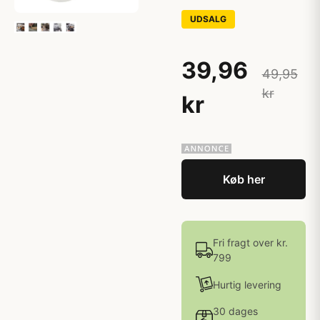
UDSALG
39,96
49,95
kr
kr
Køb her
Fri fragt over kr.
799
Hurtig levering
30 dages