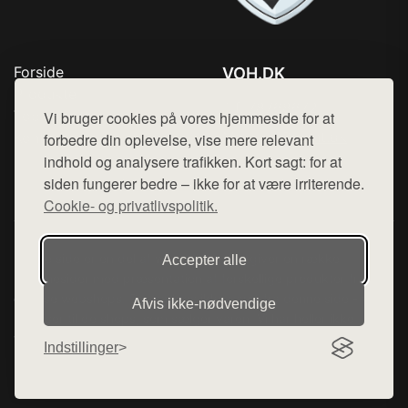
Forside
VOH.DK
Produkter
Tlf. 78768672
Top Rabatter
Vi bruger cookies på vores hjemmeside for at
Mail:
hej@want.dk
Kontakt
forbedre din oplevelse, vise mere relevant
indhold og analysere trafikken. Kort sagt: for at
Cookie- og privatlivspolitik
siden fungerer bedre – ikke for at være irriterende.
Cookie- og privatlivspolitik.
Denne side er en del af want.dk, der udgiver en række
Accepter alle
hjemmesider med præsentation af forskellige produkter fra
diverse webshops. Der sælges ikke varer fra denne side - vi
Afvis ikke‑nødvendige
henviser til de shops, som sælger varen. Vi har heller ikke
varerne på lager.
Indstillinger
© 2026 voh.dk. Alle rettigheder forbeholdes.