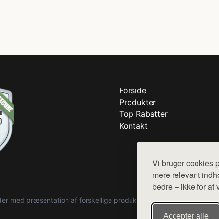
Forside
Produkter
Top Rabatter
Kontakt
Vi bruger cookies p
mere relevant indho
bedre – ikke for at 
r med præsentation af forskellige produkter fra diverse webshops. De
Accepter alle