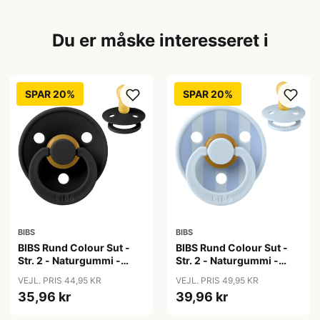
Du er måske interesseret i
SPAR 20%
SPAR 20%
BIBS
BIBS
BIBS Rund Colour Sut -
BIBS Rund Colour Sut -
Str. 2 - Naturgummi -
Str. 2 - Naturgummi -
Black
Block Studio - Baby
VEJL. PRIS 44,95 KR
VEJL. PRIS 49,95 KR
Blue/Dusty Blue
35,96 kr
39,96 kr