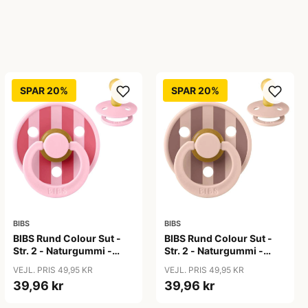
SPAR 20%
SPAR 20%
BIBS
BIBS
BIBS Rund Colour Sut -
BIBS Rund Colour Sut -
Str. 2 - Naturgummi -
Str. 2 - Naturgummi -
Block Studio - Baby
Block Studio -
VEJL. PRIS 49,95 KR
VEJL. PRIS 49,95 KR
Pink/Coral
Blush/Woodchuck
39,96 kr
39,96 kr