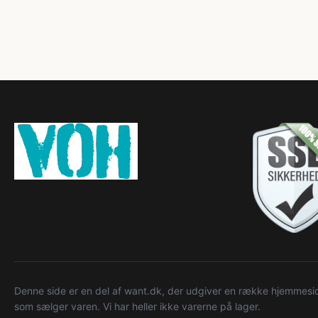
Denne side er en del af want.dk, der udgiver en række hjemmeside
som sælger varen. Vi har heller ikke varerne på lager.