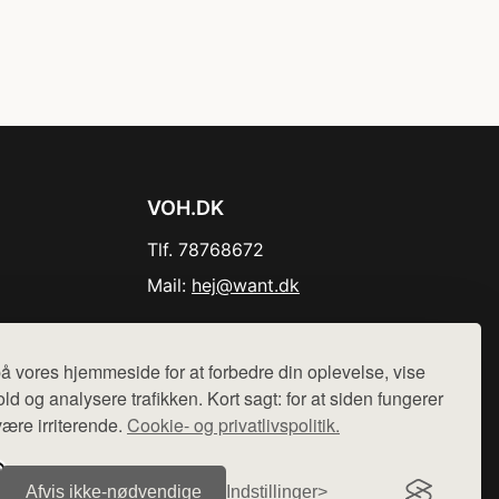
VOH.DK
Tlf. 78768672
Mail:
hej@want.dk
Cookie- og privatlivspolitik
å vores hjemmeside for at forbedre din oplevelse, vise
ld og analysere trafikken. Kort sagt: for at siden fungerer
være irriterende.
Cookie- og privatlivspolitik.
r sælges ikke varer fra denne side - vi henviser til de shops,
Afvis ikke‑nødvendige
Indstillinger