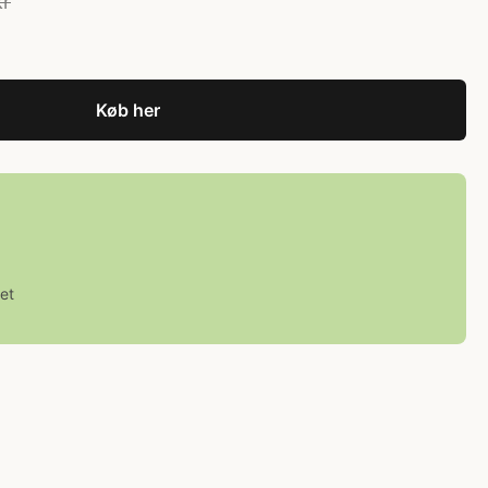
kr
Køb her
et