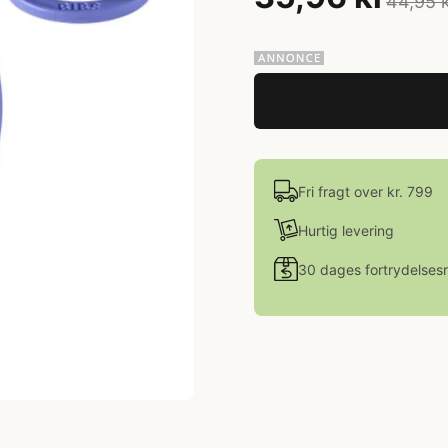
44,95 
Fri fragt over kr. 799
Hurtig levering
30 dages fortrydelsesr