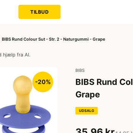
TILBUD
BIBS Rund Colour Sut - Str. 2 - Naturgummi - Grape
 hjælp fra AI.
BIBS
BIBS Rund Colo
-20%
Grape
UDSALG
35,96 kr