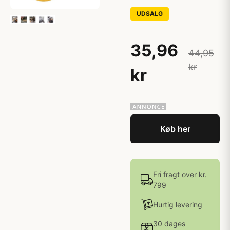
UDSALG
35,96
44,95
kr
kr
Køb her
Fri fragt over kr.
799
Hurtig levering
30 dages