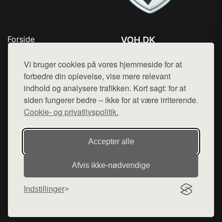
Forside
VOH.DK
Produkter
Tlf. 78768672
Top Rabatter
Vi bruger cookies på vores hjemmeside for at
Mail:
hej@want.dk
Kontakt
forbedre din oplevelse, vise mere relevant
indhold og analysere trafikken. Kort sagt: for at
Cookie- og privatlivspolitik
siden fungerer bedre – ikke for at være irriterende.
Cookie- og privatlivspolitik.
Denne side er en del af want.dk, der udgiver en række
Accepter alle
hjemmesider med præsentation af forskellige produkter fra
diverse webshops. Der sælges ikke varer fra denne side - vi
Afvis ikke‑nødvendige
henviser til de shops, som sælger varen. Vi har heller ikke
varerne på lager.
Indstillinger
© 2026 voh.dk. Alle rettigheder forbeholdes.