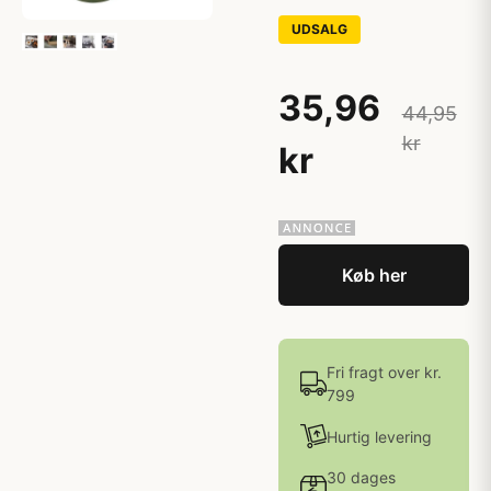
UDSALG
35,96
44,95
kr
kr
Køb her
Fri fragt over kr.
799
Hurtig levering
30 dages