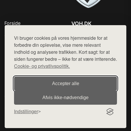
Forside
VOH.DK
Produkter
Tlf. 78768672
Top Rabatter
Vi bruger cookies på vores hjemmeside for at
Mail:
hej@want.dk
Kontakt
forbedre din oplevelse, vise mere relevant
indhold og analysere trafikken. Kort sagt: for at
Cookie- og privatlivspolitik
siden fungerer bedre – ikke for at være irriterende.
Cookie- og privatlivspolitik.
Denne side er en del af want.dk, der udgiver en række
Accepter alle
hjemmesider med præsentation af forskellige produkter fra
diverse webshops. Der sælges ikke varer fra denne side - vi
Afvis ikke‑nødvendige
henviser til de shops, som sælger varen. Vi har heller ikke
varerne på lager.
Indstillinger
© 2026 voh.dk. Alle rettigheder forbeholdes.