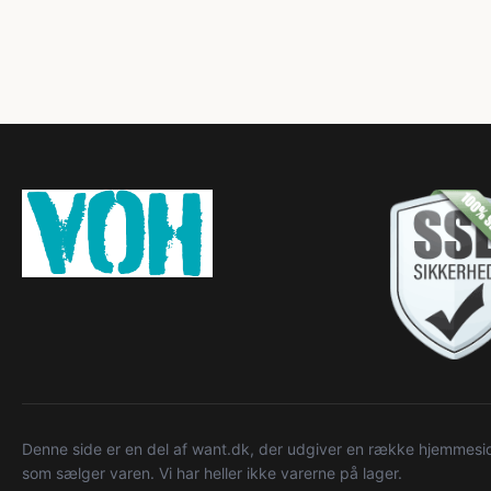
Denne side er en del af want.dk, der udgiver en række hjemmeside
som sælger varen. Vi har heller ikke varerne på lager.