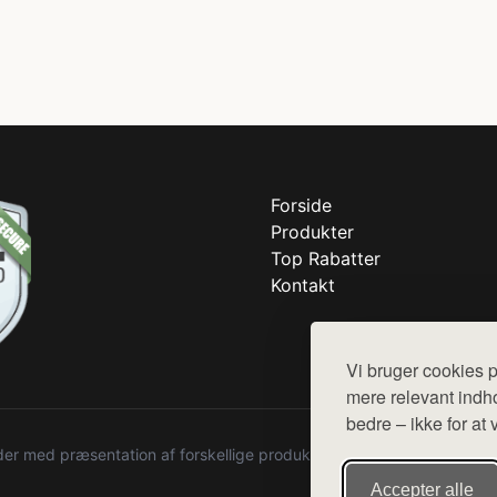
Forside
Produkter
Top Rabatter
Kontakt
Vi bruger cookies p
mere relevant indho
bedre – ikke for at 
r med præsentation af forskellige produkter fra diverse webshops. De
Accepter alle