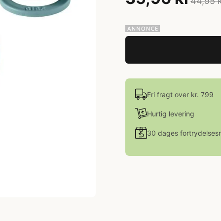
44,95 
Fri fragt over kr. 799
Hurtig levering
30 dages fortrydelsesr