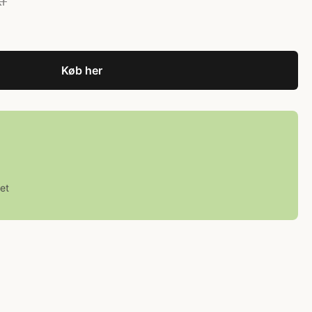
kr
Køb her
et