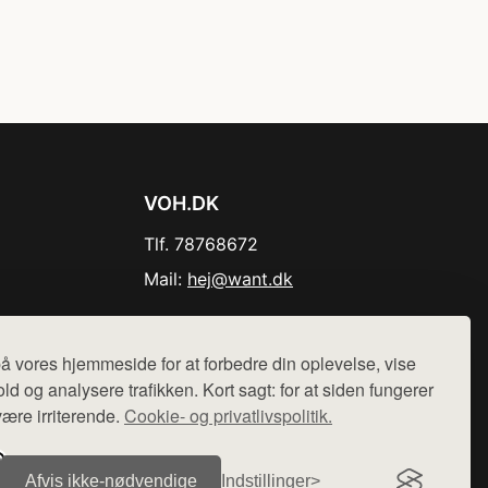
VOH.DK
Tlf. 78768672
Mail:
hej@want.dk
Cookie- og privatlivspolitik
å vores hjemmeside for at forbedre din oplevelse, vise
ld og analysere trafikken. Kort sagt: for at siden fungerer
være irriterende.
Cookie- og privatlivspolitik.
r sælges ikke varer fra denne side - vi henviser til de shops,
Afvis ikke‑nødvendige
Indstillinger