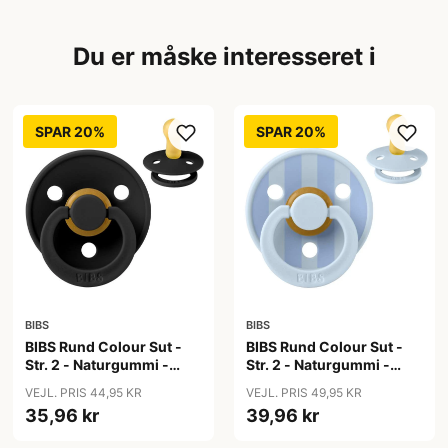
Du er måske interesseret i
SPAR 20%
SPAR 20%
BIBS
BIBS
BIBS Rund Colour Sut -
BIBS Rund Colour Sut -
Str. 2 - Naturgummi -
Str. 2 - Naturgummi -
Black
Block Studio - Baby
VEJL. PRIS 44,95 KR
VEJL. PRIS 49,95 KR
Blue/Dusty Blue
35,96 kr
39,96 kr