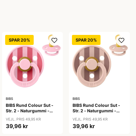
SPAR 20%
SPAR 20%
BIBS
BIBS
BIBS Rund Colour Sut -
BIBS Rund Colour Sut -
Str. 2 - Naturgummi -
Str. 2 - Naturgummi -
Block Studio - Baby
Block Studio -
VEJL. PRIS 49,95 KR
VEJL. PRIS 49,95 KR
Pink/Coral
Blush/Woodchuck
39,96 kr
39,96 kr