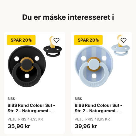
Du er måske interesseret i
SPAR 20%
SPAR 20%
BIBS
BIBS
BIBS Rund Colour Sut -
BIBS Rund Colour Sut -
Str. 2 - Naturgummi -
Str. 2 - Naturgummi -
Black
Block Studio - Baby
VEJL. PRIS 44,95 KR
VEJL. PRIS 49,95 KR
Blue/Dusty Blue
35,96 kr
39,96 kr