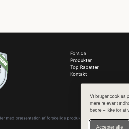
Forside
Produkter
Top Rabatter
Kontakt
Vi bruger cookies p
mere relevant indho
bedre – ikke for at 
r med præsentation af forskellige produkter fra diverse webshops. De
Accepter alle