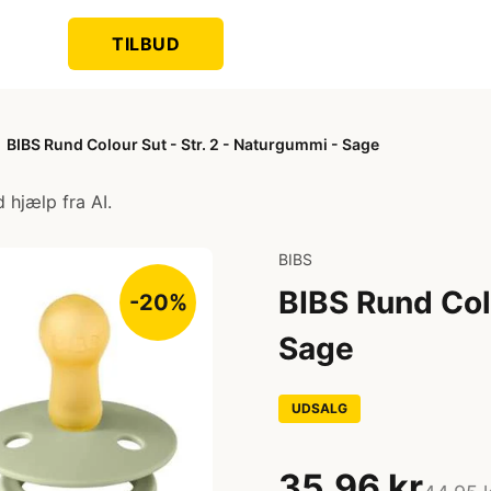
TILBUD
BIBS Rund Colour Sut - Str. 2 - Naturgummi - Sage
 hjælp fra AI.
BIBS
BIBS Rund Colo
-20%
Sage
UDSALG
35,96 kr