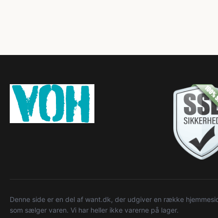
Denne side er en del af want.dk, der udgiver en række hjemmeside
som sælger varen. Vi har heller ikke varerne på lager.