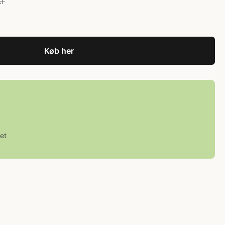
kr
Køb her
et