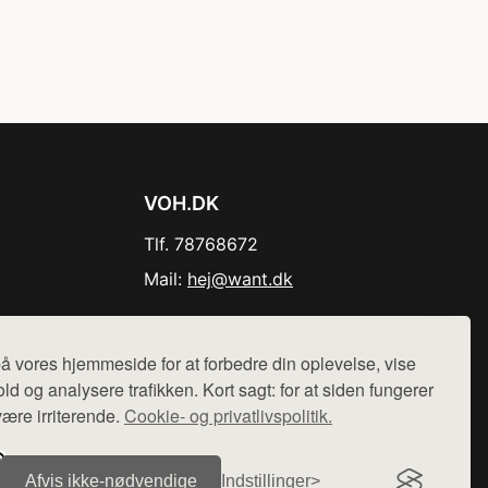
VOH.DK
Tlf. 78768672
Mail:
hej@want.dk
Cookie- og privatlivspolitik
å vores hjemmeside for at forbedre din oplevelse, vise
ld og analysere trafikken. Kort sagt: for at siden fungerer
være irriterende.
Cookie- og privatlivspolitik.
r sælges ikke varer fra denne side - vi henviser til de shops,
Afvis ikke‑nødvendige
Indstillinger