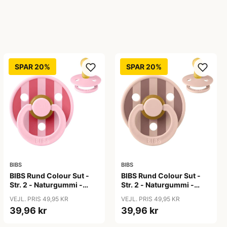
SPAR 20%
SPAR 20%
BIBS
BIBS
BIBS Rund Colour Sut -
BIBS Rund Colour Sut -
Str. 2 - Naturgummi -
Str. 2 - Naturgummi -
Block Studio - Baby
Block Studio -
VEJL. PRIS 49,95 KR
VEJL. PRIS 49,95 KR
Pink/Coral
Blush/Woodchuck
39,96 kr
39,96 kr