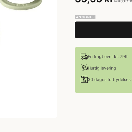
44,95 
Fri fragt over kr. 799
Hurtig levering
30 dages fortrydelsesr