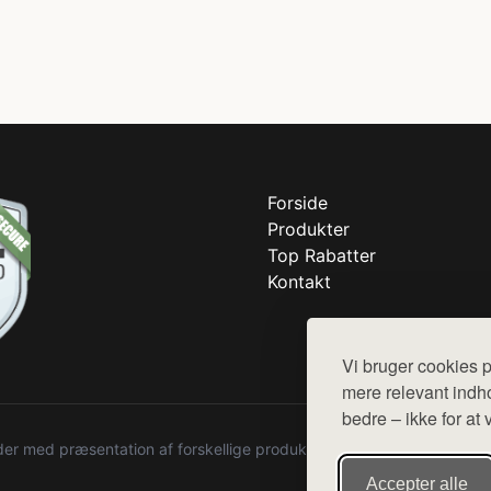
Forside
Produkter
Top Rabatter
Kontakt
Vi bruger cookies p
mere relevant indho
bedre – ikke for at 
r med præsentation af forskellige produkter fra diverse webshops. De
Accepter alle