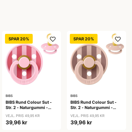
SPAR 20%
SPAR 20%
BIBS
BIBS
BIBS Rund Colour Sut -
BIBS Rund Colour Sut -
Str. 2 - Naturgummi -
Str. 2 - Naturgummi -
Block Studio - Baby
Block Studio -
VEJL. PRIS 49,95 KR
VEJL. PRIS 49,95 KR
Pink/Coral
Blush/Woodchuck
39,96 kr
39,96 kr