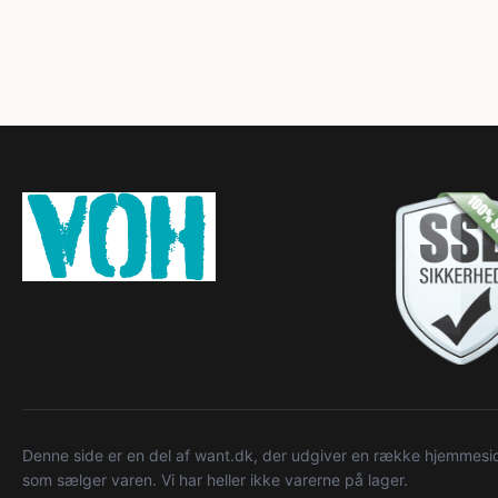
Denne side er en del af want.dk, der udgiver en række hjemmeside
som sælger varen. Vi har heller ikke varerne på lager.