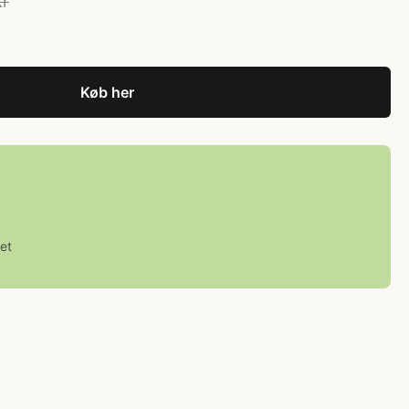
kr
Køb her
et