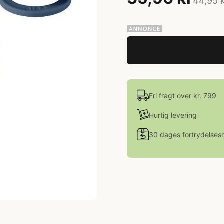
44,95 
Fri fragt over kr. 799
Hurtig levering
30 dages fortrydelsesr