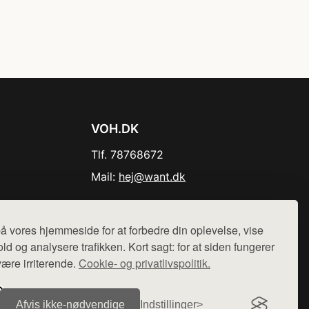
VOH.DK
Tlf. 78768672
Mail:
hej@want.dk
Cookie- og privatlivspolitik
å vores hjemmeside for at forbedre din oplevelse, vise
ld og analysere trafikken. Kort sagt: for at siden fungerer
være irriterende.
Cookie- og privatlivspolitik.
r sælges ikke varer fra denne side - vi henviser til de shops,
Afvis ikke‑nødvendige
Indstillinger