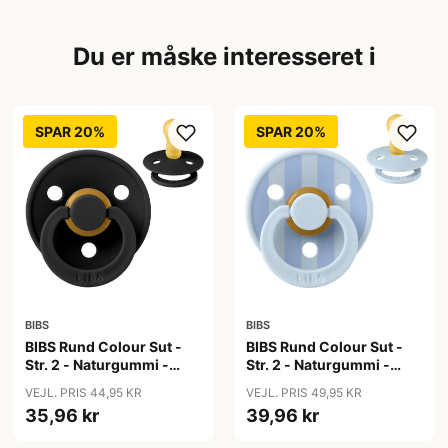
Du er måske interesseret i
SPAR 20%
SPAR 20%
BIBS
BIBS
BIBS Rund Colour Sut -
BIBS Rund Colour Sut -
Str. 2 - Naturgummi -
Str. 2 - Naturgummi -
Black
Block Studio - Baby
VEJL. PRIS 44,95 KR
VEJL. PRIS 49,95 KR
Blue/Dusty Blue
35,96 kr
39,96 kr