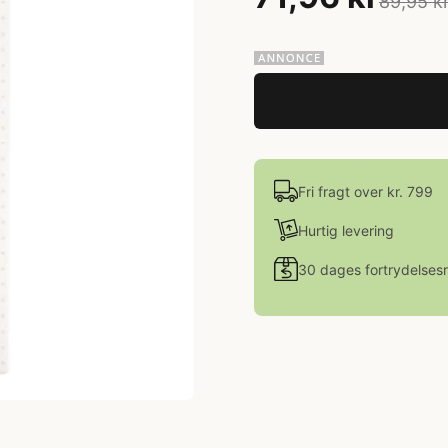
89,95 k
Fri fragt over kr. 799
Hurtig levering
30 dages fortrydelsesr