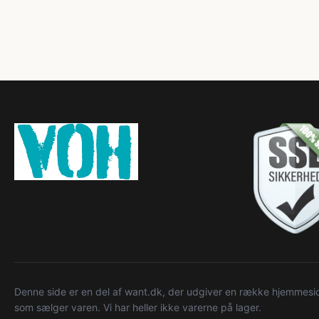
Denne side er en del af want.dk, der udgiver en række hjemmeside
som sælger varen. Vi har heller ikke varerne på lager.