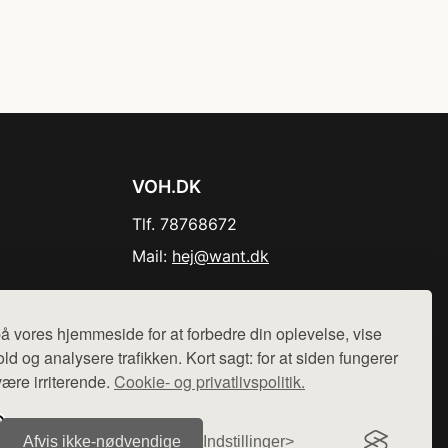
VOH.DK
Tlf. 78768672
Mail:
hej@want.dk
Cookie- og privatlivspolitik
å vores hjemmeside for at forbedre din oplevelse, vise
ld og analysere trafikken. Kort sagt: for at siden fungerer
være irriterende.
Cookie- og privatlivspolitik.
r sælges ikke varer fra denne side - vi henviser til de shops,
Afvis ikke‑nødvendige
Indstillinger