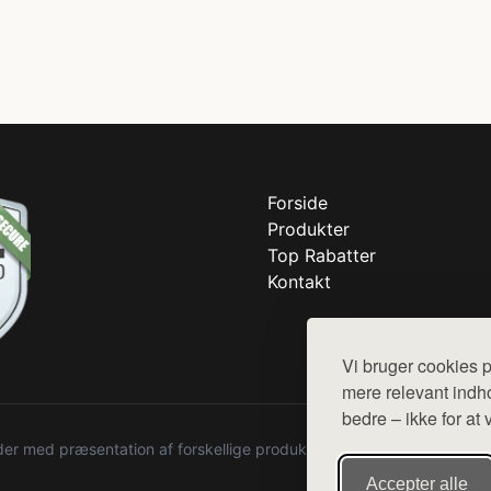
Forside
Produkter
Top Rabatter
Kontakt
Vi bruger cookies p
mere relevant indho
bedre – ikke for at 
r med præsentation af forskellige produkter fra diverse webshops. De
Accepter alle