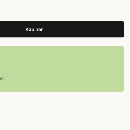
r
Køb her
et