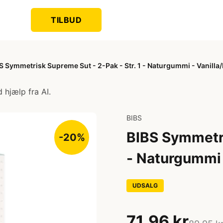
TILBUD
S Symmetrisk Supreme Sut - 2-Pak - Str. 1 - Naturgummi - Vanilla
 hjælp fra AI.
BIBS
BIBS Symmetri
-20%
- Naturgummi 
UDSALG
71,96 kr