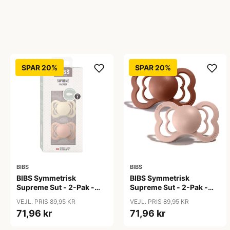
SPAR 20%
SPAR 20%
BIBS
BIBS
BIBS Symmetrisk
BIBS Symmetrisk
Supreme Sut - 2-Pak -
Supreme Sut - 2-Pak -
Str. 1 - Naturgummi -
Str. 1 - Naturgummi -
VEJL. PRIS 89,95 KR
VEJL. PRIS 89,95 KR
Ivory/Blush
Woodchuck/Blush
71,96 kr
71,96 kr