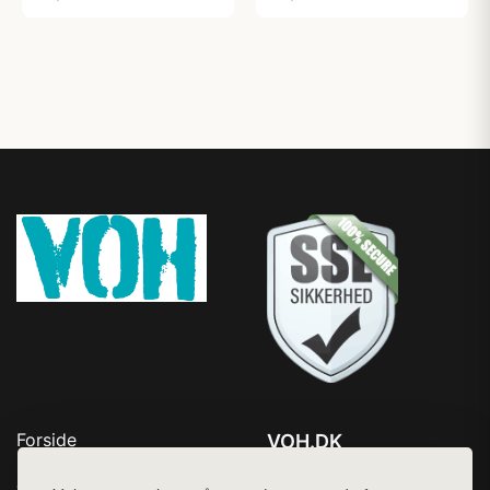
Forside
VOH.DK
Produkter
Tlf. 78768672