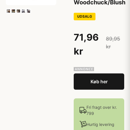
Woodchuck/Blush
UDSALG
71,96
89,95
kr
kr
Køb her
Fri fragt over kr.
799
Hurtig levering