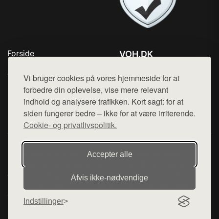
Forside
VOH.DK
Produkter
Tlf. 78768672
Top Rabatter
Vi bruger cookies på vores hjemmeside for at
Mail:
hej@want.dk
Kontakt
forbedre din oplevelse, vise mere relevant
indhold og analysere trafikken. Kort sagt: for at
Cookie- og privatlivspolitik
siden fungerer bedre – ikke for at være irriterende.
Cookie- og privatlivspolitik.
Denne side er en del af want.dk, der udgiver en række
Accepter alle
hjemmesider med præsentation af forskellige produkter fra
diverse webshops. Der sælges ikke varer fra denne side - vi
Afvis ikke‑nødvendige
henviser til de shops, som sælger varen. Vi har heller ikke
varerne på lager.
Indstillinger
© 2026 voh.dk. Alle rettigheder forbeholdes.