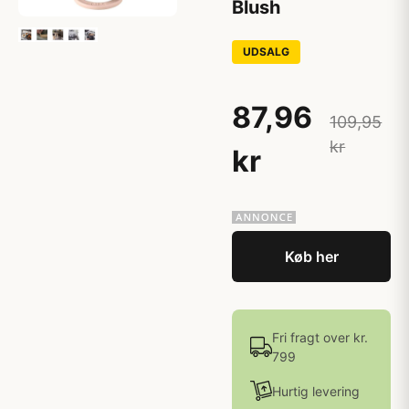
Blush
UDSALG
87,96
109,95
kr
kr
Køb her
Fri fragt over kr.
799
Hurtig levering