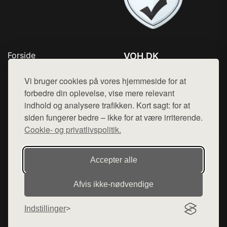
Forside
VOH.DK
Produkter
Tlf. 78768672
Top Rabatter
Vi bruger cookies på vores hjemmeside for at
Mail:
hej@want.dk
Kontakt
forbedre din oplevelse, vise mere relevant
indhold og analysere trafikken. Kort sagt: for at
Cookie- og privatlivspolitik
siden fungerer bedre – ikke for at være irriterende.
Cookie- og privatlivspolitik.
Denne side er en del af want.dk, der udgiver en række
Accepter alle
hjemmesider med præsentation af forskellige produkter fra
diverse webshops. Der sælges ikke varer fra denne side - vi
Afvis ikke‑nødvendige
henviser til de shops, som sælger varen. Vi har heller ikke
varerne på lager.
Indstillinger
© 2026 voh.dk. Alle rettigheder forbeholdes.