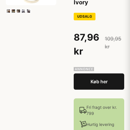
Ivory
UDSALG
87,96
109,95
kr
kr
Køb her
Fri fragt over kr.
799
Hurtig levering