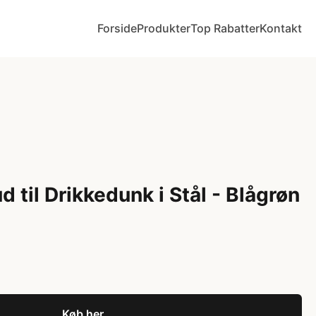
Forside
Produkter
Top Rabatter
Kontakt
d til Drikkedunk i Stål - Blågrøn
Køb her