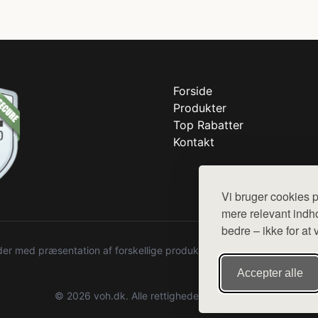
Forside
Produkter
Top Rabatter
Kontakt
Vi bruger cookies p
mere relevant indho
bedre – ikke for at 
r med præsentation af forskellige produkter fra diverse webshops. De
Accepter alle
© 2026 voh.dk. Alle rettigheder forbeholdes.