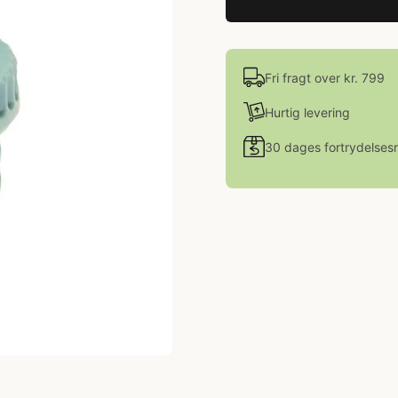
Fri fragt over kr. 799
Hurtig levering
30 dages fortrydelsesr