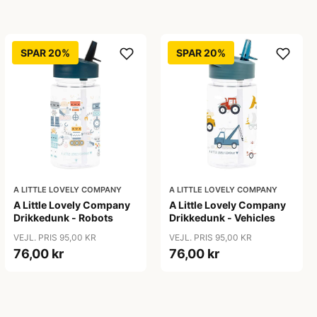
SPAR 20%
SPAR 20%
A LITTLE LOVELY COMPANY
A LITTLE LOVELY COMPANY
A Little Lovely Company
A Little Lovely Company
Drikkedunk - Robots
Drikkedunk - Vehicles
VEJL. PRIS 95,00 KR
VEJL. PRIS 95,00 KR
76,00 kr
76,00 kr