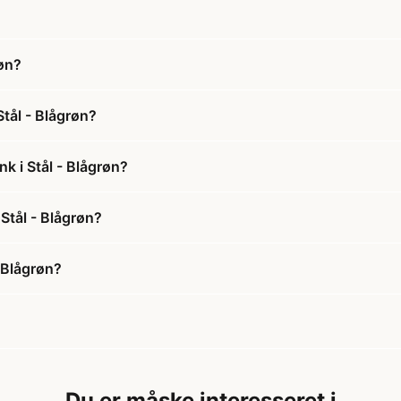
røn?
Stål - Blågrøn?
nk i Stål - Blågrøn?
 Stål - Blågrøn?
- Blågrøn?
Du er måske interesseret i