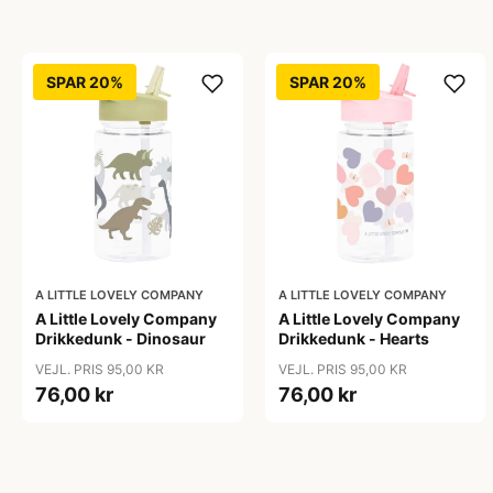
SPAR 20%
SPAR 20%
A LITTLE LOVELY COMPANY
A LITTLE LOVELY COMPANY
A Little Lovely Company
A Little Lovely Company
Drikkedunk - Dinosaur
Drikkedunk - Hearts
VEJL. PRIS 95,00 KR
VEJL. PRIS 95,00 KR
76,00 kr
76,00 kr