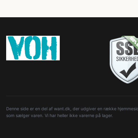
Denne side er en del af want.dk, der udgiver en række hjemmeside
som sælger varen. Vi har heller ikke varerne på lager.